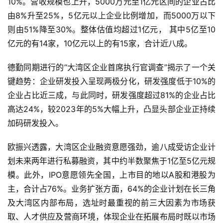
10%。营收规模也上升，5000万元至1亿元区间的企业占比
由8%升至25%，5亿元以上企业比例增加，而5000万以下
则由51%降至30%。整体估值均超过1亿元， 其中5亿至10
亿元的有14家，10亿元以上的有15家，合计近八成。
德勤同期进行的“大湾区企业首席执行官调查”揭示了一个关
键趋势：企业研发投入呈现两极分化，
研发强度
低于10%的
企业占比近三成，与此同时，研发强度超过81%的企业占比
高达24%，较2023年的5%大幅上升，凸显头部企业正持续
加码研发投入。
欧振兴透露，大湾区企业融资意愿强劲，逾八成受访企业计
划未来两年进行私募融资，其中约半数聚焦于1亿至5亿元规
模。此外，IPO意愿领先全国，上市目的地以A股和港股为
主，合计占76%。业务扩张方面，64%的企业计划在长三角
及大湾区内部布局，选址时最重视的前三大因素为市场获
取、人才供应及营商环境，体现企业在拓展布局时既以市场