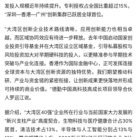
发投入规模近年持续提升。专利授权占全国比重超过15%，
“深圳—香港—广州”创新集群已跃居全球首位。
“大湾区创新企业技术路线清晰，应用创新能力也相当卓
越，而区域协同效应有待进一步释放。去年中国启动国家创
业投资引导基金并在大湾区设立区域基金，引导私募股权与
风险投资加大对早期
硬科技
的投入，以更精准参与早期技术
突破与产业化连接。香港作为国际金融中心，正可发挥连接
全球资本与大湾区创新资源的独特优势。我们期望推动科
研、产业与资金链的紧密衔接，让创新成果更快落地并形成
可持续的商业价值。”德勤中国高科技高成长项目领导合伙
人罗远江说。
据介绍，“大湾区40强”企业所在行业与当前国家大力发展的
“新兴支柱产业”高度契合，生物科技与医疗健康合计占30%
居首，清洁技术占13%，半导体与人工智能分别占13%与